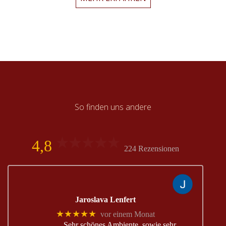
Night
by
Nency
31.
Mai
2024
So finden uns andere
4,8
224 Rezensionen
Jaroslava Lenfert
★★★★★
vor einem Monat
Sehr schönes Ambiente, sowie sehr