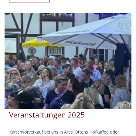
mit
Roland
Kaiser
Double
Steffen
Heidrich
am
10.
Mai
2025
Veranstaltungen 2025
Kartenvorverkauf bei uns in Ares‘ Ottens Hofkaffee oder