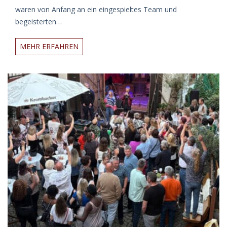
waren von Anfang an ein eingespieltes Team und
begeisterten…
JORITA
MEHR ERFAHREN
Goldmarie
Tour
August
2025