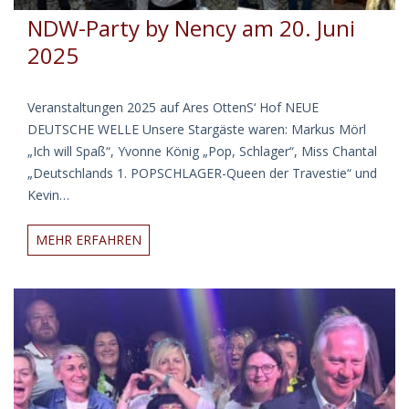
NDW-Party by Nency am 20. Juni
2025
Veranstaltungen 2025 auf Ares OttenS‘ Hof NEUE
DEUTSCHE WELLE Unsere Stargäste waren: Markus Mörl
„Ich will Spaß“, Yvonne König „Pop, Schlager“, Miss Chantal
„Deutschlands 1. POPSCHLAGER-Queen der Travestie“ und
Kevin…
NDW-
MEHR ERFAHREN
Party
by
Nency
am
20.
Juni
2025